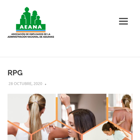
Skip
AEANA
to
content
MENU
AEANA
RPG
28 OCTUBRE, 2020