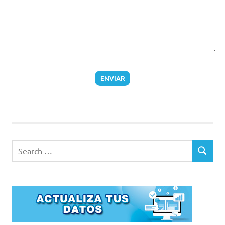
Search
SEARCH
for: