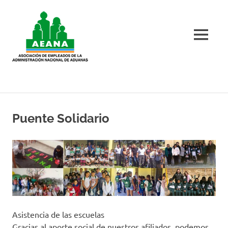
Skip
AEANA
to
content
MENU
AEANA
Puente Solidario
Asistencia de las escuelas
Gracias al aporte social de nuestros afiliados, podemos