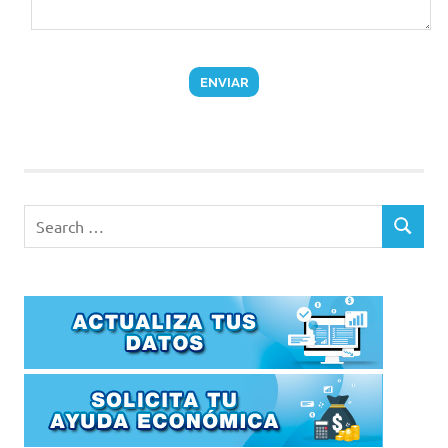
Search
SEARCH
for: