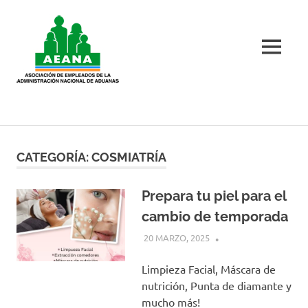
Skip
AEANA
to
content
MENU
AEANA
CATEGORÍA:
COSMIATRÍA
Prepara tu piel para el
cambio de temporada
20 MARZO, 2025
Limpieza Facial, Máscara de
nutrición, Punta de diamante y
mucho más!