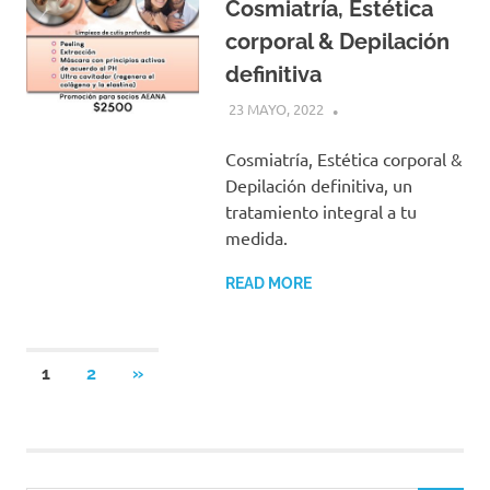
Cosmiatría, Estética
corporal & Depilación
definitiva
23 MAYO, 2022
Cosmiatría, Estética corporal &
Depilación definitiva, un
tratamiento integral a tu
medida.
READ MORE
Paginación
NEXT
1
2
»
POSTS
de
entradas